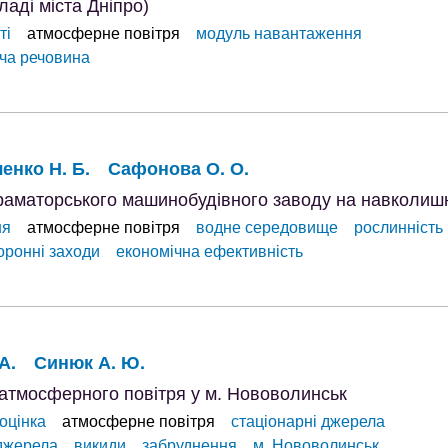
ладі міста Дніпро)
ті
атмосферне повітря
модуль навантаження
ча речовина
енко Н. Б.
Сафонова О. О.
краматорського машинобудівного заводу на навколи
ня
атмосферне повітря
водне середовище
рослинність
ронні заходи
економічна ефективність
А.
Синюк А. Ю.
 атмосферного повітря у м. Нововолинськ
 оцінка
атмосферне повітря
стаціонарні джерела
джерела
викиди
забруднення
м. Нововолинськ