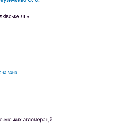
лківське ЛГ»
сна зона
о-міських агломерацій