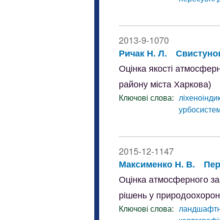
2013-9-1070
Ричак Н. Л.
Свистунов
Оцінка якості атмосферн
району міста Харкова)
Ключові слова:
ліхеноінди
урбосисте
2015-12-1147
Максименко Н. В.
Пер
Оцінка атмосферного за
рішень у природоохорон
Ключові слова:
ландшафтн