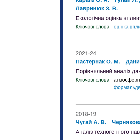
Лавринюк З. В.
Екологічна оцінка впли
Ключові слова:
оцінка впл
2021-24
Пастернак О. М.
Дани
Порівняльний аналіз да
Ключові слова:
атмосферн
формальде
2018-19
Чугай А. В.
Чернякова
Аналіз техногенного на