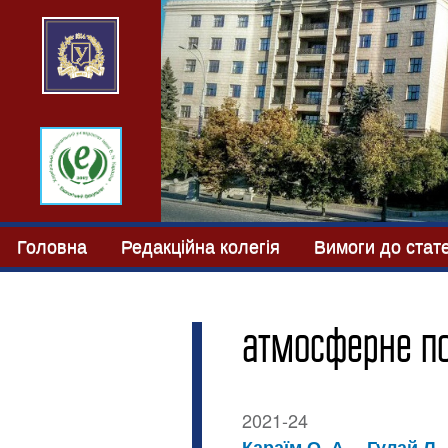
Головна
Редакційна колегія
Вимоги до стат
атмосферне по
2021-24
Караїм О. А.
Гулай Л. 