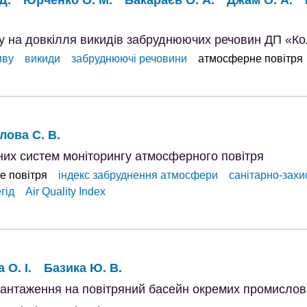
ву на довкілля викидів забруднюючих речовин ДП «Ко
иву
викиди
забруднюючі речовини
атмосферне повітря
лова С. В.
них систем моніторингу атмосферного повітря
е повітря
індекс забруднення атмосфери
санітарно-захи
гід
Air Quality Index
 О. І.
Базика Ю. В.
вантаження на повітряний басейн окремих промислов