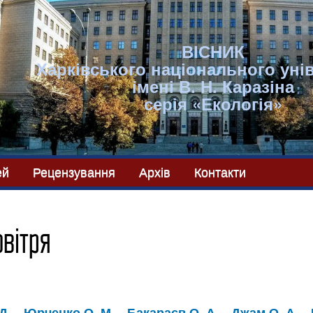
ВІСНИК
Харківського національного уні
імені В. Н. Каразіна
серія «Екологія»
ей
Рецензування
Архів
Контакти
вітря
Д.
Юрченко О. М.
Бакараєв О. А.
Джам О. А.