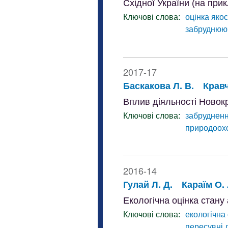
Східної України (на прик
Ключові слова:
оцінка якос
забруднюю
2017-17
Баскакова Л. В.
Кравч
Вплив діяльності Ново
Ключові слова:
забруднен
природоохо
2016-14
Гулай Л. Д.
Караїм О. 
Екологічна оцінка стану
Ключові слова:
екологічна
пересувні 