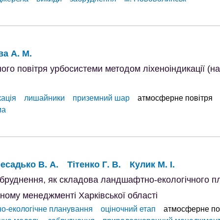
а А. М.
ого повітря урбосистеми методом ліхеноіндикації (н
кація
лишайники
приземний шар
атмосферне повітря
ма
есадько В. А.
Тітенко Г. В.
Кулик М. І.
бруднення, як складова ландшафтно-екологічного п
ному менеджменті Харківської області
о-екологічне планування
оціночний етап
атмосферне по