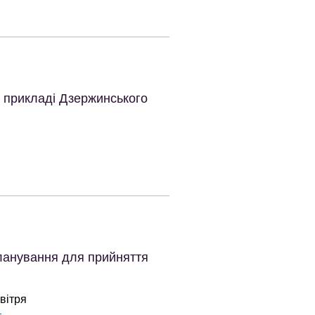
а прикладі Дзержинського
ланування для прийняття
вітря