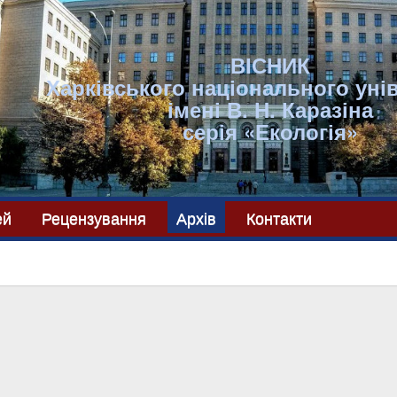
ВІСНИК
Харківського національного уні
імені В. Н. Каразіна
серія «Екологія»
ей
Рецензування
Архів
Контакти