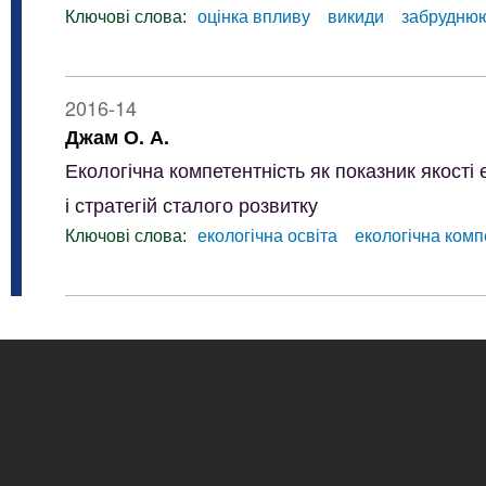
Ключові слова:
оцінка впливу
викиди
забруднюю
2016-14
Джам О. А.
Екологічна компетентність як показник якості 
і стратегій сталого розвитку
Ключові слова:
екологічна освіта
екологічна комп