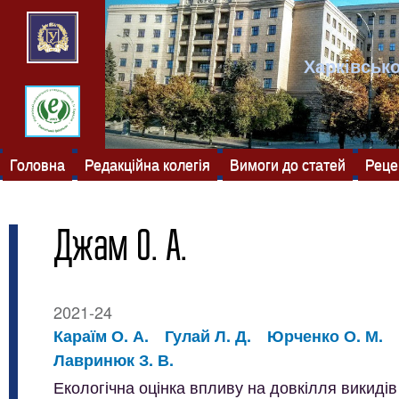
Харківсько
Головна
Редакційна колегія
Вимоги до статей
Реце
Джам О. А.
2021-24
Караїм О. А.
Гулай Л. Д.
Юрченко О. М.
Лавринюк З. В.
Екологічна оцінка впливу на довкілля викиді