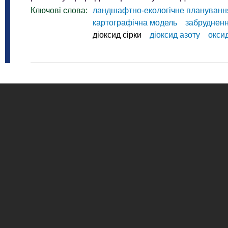
Ключові слова:
ландшафтно-екологічне плануванн
картографічна модель
забруднен
діоксид сірки
діоксид азоту
окси