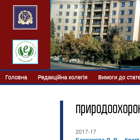
Головна
Редакційна колегія
Вимоги до стат
природоохоро
2017-17
Баскакова Л. В.
Кравч