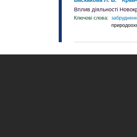
Вплив діяльності Ново
Ключові слова:
забруднен
природоохо