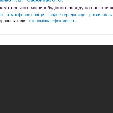
краматорського машинобудівного заводу на навколи
ня
атмосферне повітря
водне середовище
рослинність
ронні заходи
економічна ефективність