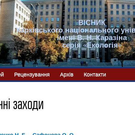
ВІСНИК
Харківського національного уні
імені В. Н. Каразіна
серія «Екологія»
ей
Рецензування
Архів
Контакти
нні заходи
енко Н. Б.
Сафонова О. О.