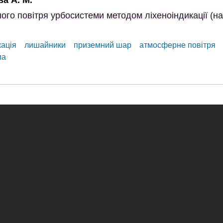
ого повітря урбосистеми методом ліхеноіндикації (н
кація
лишайники
приземний шар
атмосферне повітря
ма