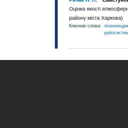
Оцінка якості атмосферн
району міста Харкова)
Ключові слова:
ліхеноінди
урбосисте