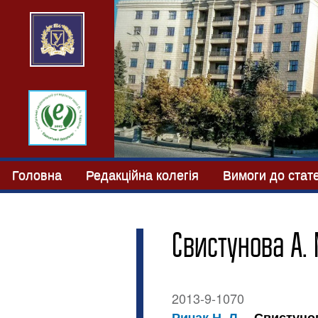
Головна
Редакційна колегія
Вимоги до стат
Свистунова А. 
2013-9-1070
Ричак Н. Л.
Свистунов