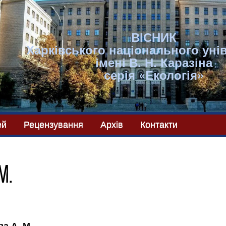
ВІСНИК
Харківського національного уні
імені В. Н. Каразіна
серія «Екологія»
ей
Рецензування
Архів
Контакти
М.
а А. М.