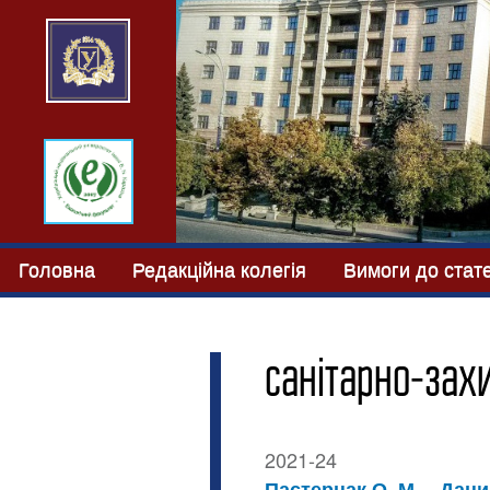
Головна
Редакційна колегія
Вимоги до стат
санітарно-зах
2021-24
Пастернак О. М.
Дани