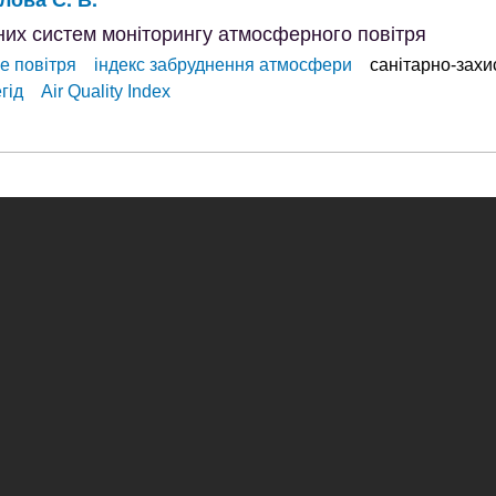
них систем моніторингу атмосферного повітря
е повітря
індекс забруднення атмосфери
санітарно-захи
гід
Air Quality Index