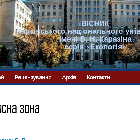
ВІСНИК
Харківського національного уні
імені В. Н. Каразіна
серія «Екологія»
ей
Рецензування
Архів
Контакти
исна зона
лова С. В.