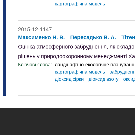
картографічна модель
2015-12-1147
Максименко Н. В.
Пересадько В. А.
Тітен
Оцінка атмосферного забруднення, як склад
рішень у природоохоронному менеджменті Хар
Ключові слова:
ландшафтно-екологічне плануванн
картографічна модель
забруднен
діоксид сірки
діоксид азоту
окси