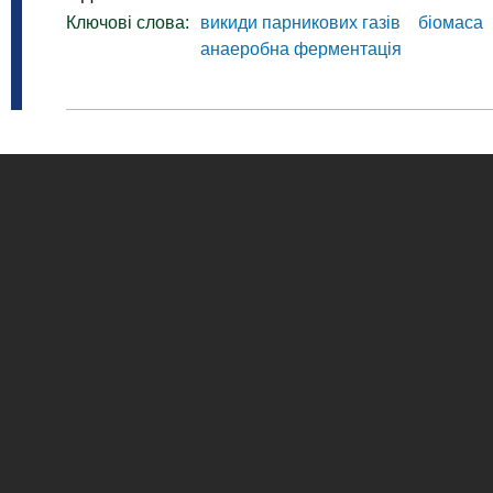
Ключові слова:
викиди парникових газів
біомаса
анаеробна ферментація