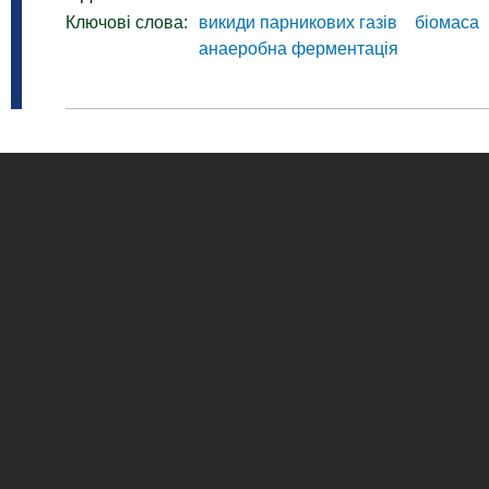
Ключові слова:
викиди парникових газів
біомаса
анаеробна ферментація