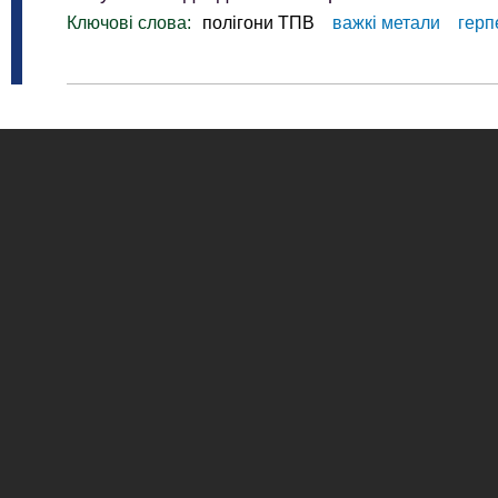
Ключові слова:
полігони ТПВ
важкі метали
герп