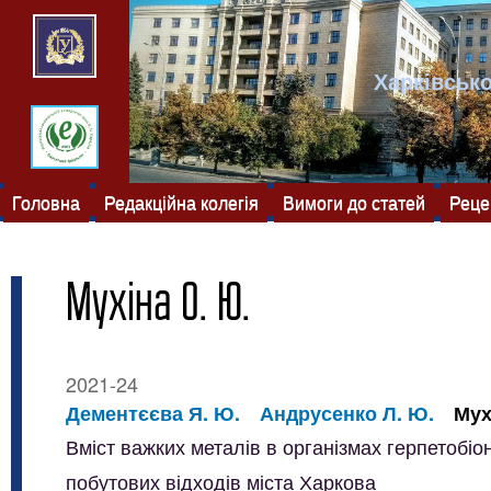
Харківсько
Головна
Редакційна колегія
Вимоги до статей
Реце
Мухіна О. Ю.
2021-24
Дементєєва Я. Ю.
Андрусенко Л. Ю.
Мух
Вміст важких металів в організмах герпетобіо
побутових відходів міста Харкова