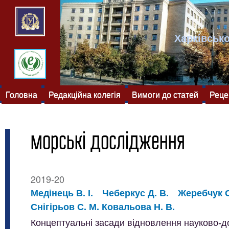
Харківсько
Головна
Редакційна колегія
Вимоги до статей
Реце
морські дослідження
2019-20
Медінець В. І.
Чеберкус Д. В.
Жеребчук С
Снігірьов С. М. Ковальова Н. В.
Концептуальні засади відновлення науково-д