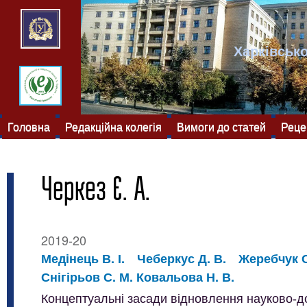
Харківсько
Головна
Редакційна колегія
Вимоги до статей
Реце
Черкез Є. А.
2019-20
Медінець В. І.
Чеберкус Д. В.
Жеребчук С
Снігірьов С. М. Ковальова Н. В.
Концептуальні засади відновлення науково-д