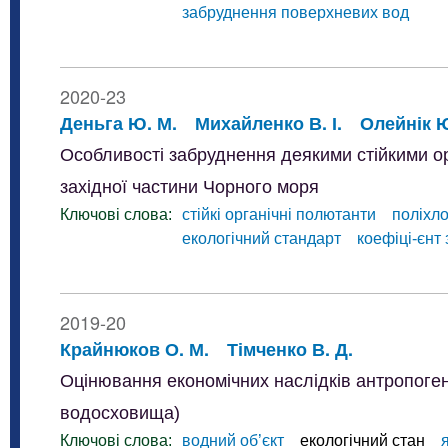
забруднення поверхневих вод
2020-23
Деньга Ю. М.
Михайленко В. І.
Олейнік Ю
Особливості забруднення деякими стійкими о
західної частини Чорного моря
Ключові слова:
стійкі органічні полютанти
поліхло
екологічний стандарт
коефіці-єнт
2019-20
Крайнюков О. М.
Тімченко В. Д.
Оцінювання економічних наслідків антропоген
водосховища)
Ключові слова:
водний об’єкт
екологічний стан