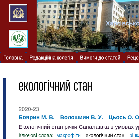
Харківсько
Головна
Редакційна колегія
Вимоги до статей
Реце
екологічний стан
2020-23
Боярин М. В.
Волошиин В. У.
Цьось О. О
Екологічний стан річки Сапалаївка в умовах 
Ключові слова:
макрофіти
екологічний стан
річ