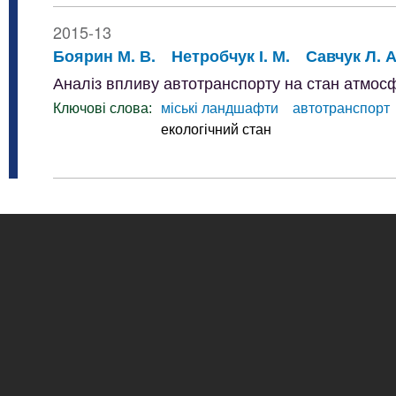
2015-13
Боярин М. В.
Нетробчук І. М.
Савчук Л. А
Аналіз впливу автотранспорту на стан атмосф
Ключові слова:
міські ландшафти
автотранспорт
екологічний стан