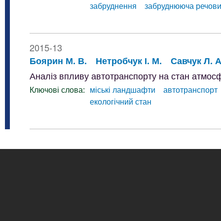
забруднення
забруднююча речов
2015-13
Боярин М. В.
Нетробчук І. М.
Савчук Л. А
Аналіз впливу автотранспорту на стан атмосф
Ключові слова:
міські ландшафти
автотранспорт
екологічний стан