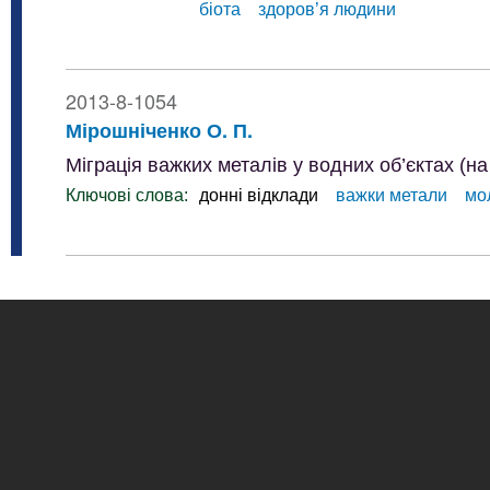
біота
здоров’я людини
2013-8-1054
Мірошніченко О. П.
Міграція важких металів у водних об’єктах (на
Ключові слова:
донні відклади
важки метали
мо