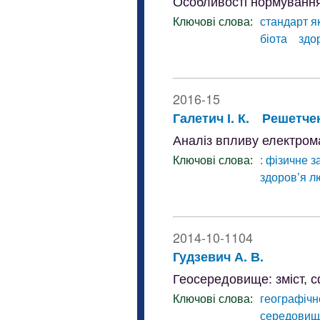
Особливості нормування 
Ключові слова:
стандарт я
біота
здо
2016-15
Галетич І. К.
Решетчен
Аналіз впливу електрома
Ключові слова:
: фізичне 
здоров’я л
2014-10-1104
Гудзевич А. В.
Геосередовище: зміст, 
Ключові слова:
географіч
середовищ