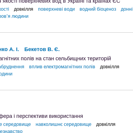
якості поверхневих вод в Україні та країнах ЄС
кості
довкілля
поверхневі води
водний біоценоз
донні
ров’я людини
ко А. І.
Бекетов В. Є.
гнітних полів на стан сельбищних територій
забруднення
вплив електромагнітних полів
довкілля
юдини
сфера і перспективи використання
не середовище
навколишнє середовище
довкілля
езнавство