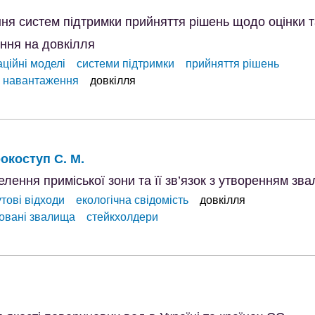
ня систем підтримки прийняття рішень щодо оцінки т
ння на довкілля
ційні моделі
системи підтримки
прийняття рішень
е навантаження
довкілля
окоступ С. М.
елення приміської зони та її зв’язок з утворенням з
утові відходи
екологічна свідомість
довкілля
овані звалища
стейкхолдери