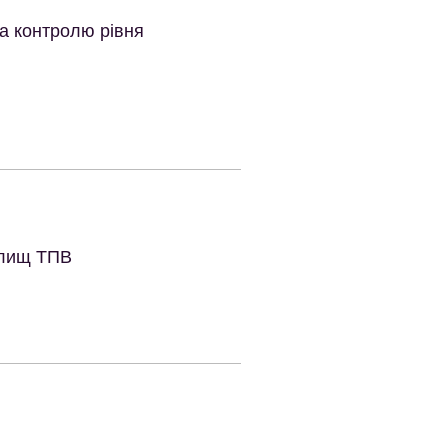
а контролю рівня
валищ ТПВ