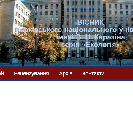
ВІСНИК
Харківського національного уні
імені В. Н. Каразіна
серія «Екологія»
ей
Рецензування
Архів
Контакти