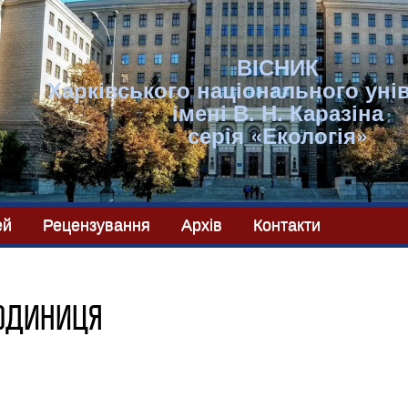
ВІСНИК
Харківського національного уні
імені В. Н. Каразіна
серія «Екологія»
ей
Рецензування
Архів
Контакти
 одиниця