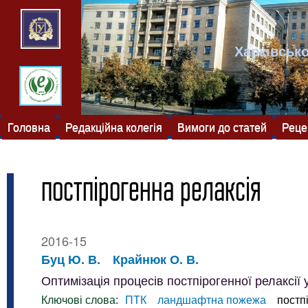
Харківсько
Головна
Редакційна колегія
Вимоги до статей
Реце
постпірогенна релаксія
2016-15
Буц Ю. В.
Крайнюк О. В.
Оптимізація процесів постпірогенної релаксі
Ключові слова:
ПТК
ландшафтна пожежа
постп