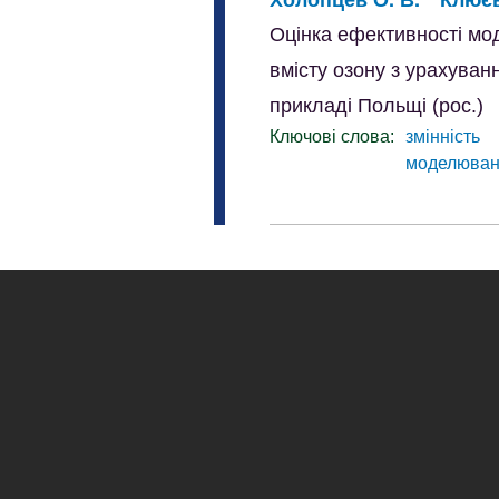
Оцінка ефективності мо
вмісту озону з урахува
прикладі Польщі (рос.)
Ключові слова:
змінність
моделюва