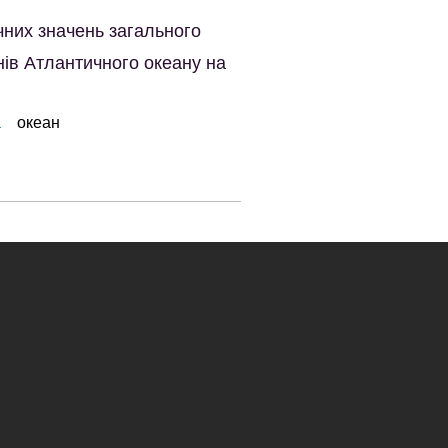
чних значень загального
нів Атлантичного океану на
а
океан