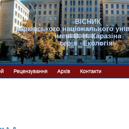
ВІСНИК
Харківського національного уні
імені В. Н. Каразіна
серія «Екологія»
ей
Рецензування
Архів
Контакти
а А. Д.