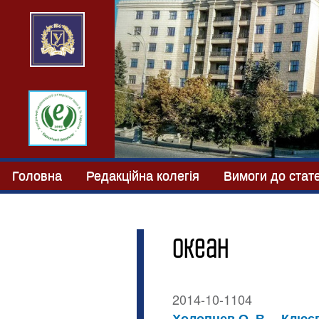
Головна
Редакційна колегія
Вимоги до стат
океан
2014-10-1104
Холопцев О. В.
Клюєв