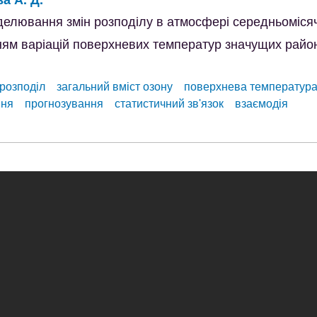
делювання змін розподілу в атмосфері середньоміся
нням варіацій поверхневих температур значущих райо
розподіл
загальний вміст озону
поверхнева температур
ння
прогнозування
статистичний зв'язок
взаємодія