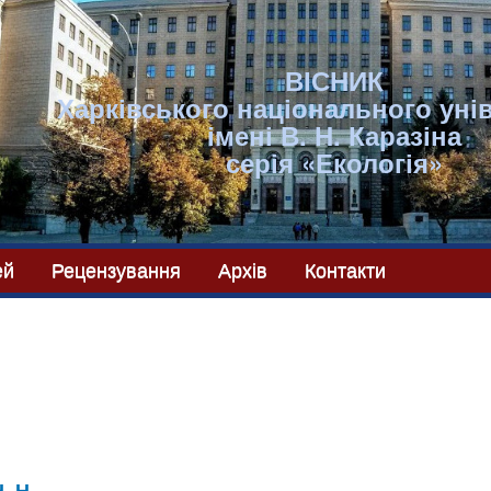
ВІСНИК
Харківського національного уні
імені В. Н. Каразіна
серія «Екологія»
ей
Рецензування
Архів
Контакти
. Н.