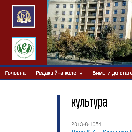
Головна
Редакційна колегія
Вимоги до стат
культура
2013-8-1054
Маца К. А.
Карпенко Н