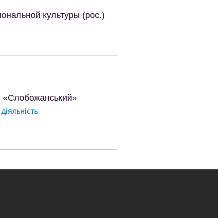
ональной культуры (рос.)
ПП «Слобожанський»
 діяльність