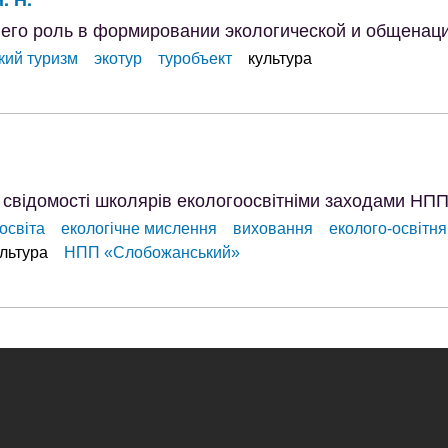
 его роль в формировании экологической и общенаци
кий туризм
экотур
туробъект
культура
 свідомості школярів екологоосвітніми заходами Н
освіта
екологічне мислення
виховання
еколого-освітня
льтура
НПП «Слобожанський»