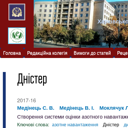
Харківсько
Головна
Редакційна колегія
Вимоги до статей
Реце
Дністер
2017-16
Медінець С. В.
Медінець В. І.
Моклячук Л.
Створення системи оцінки азотного навантаже
Ключові слова:
азотне навантаження
Дністер
д