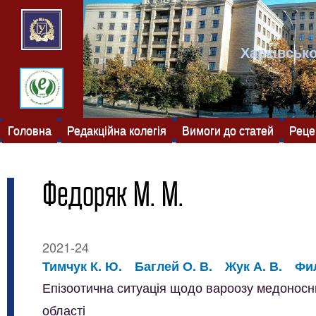
Харківсько
Головна
Редакційна колегія
Вимоги до статей
Реце
Федоряк М. М.
2021-24
Тимчук К. Ю.
Баглей О. В.
Жук А. В.
Фил
Епізоотична ситуація щодо вароозу медоносних
області