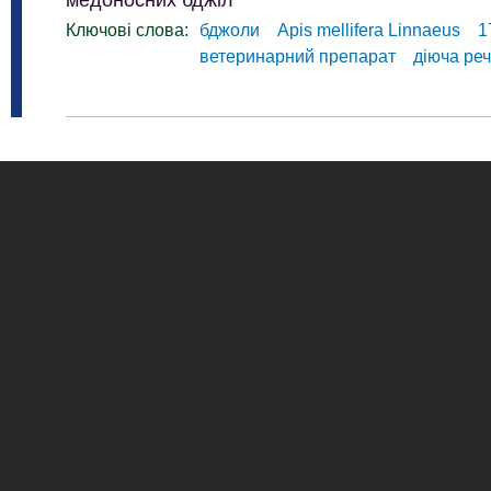
медоносних бджіл
Ключові слова:
бджоли
Apis mellifera Linnaeus
1
ветеринарний препарат
діюча ре