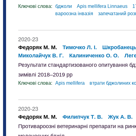
Ключові слова:
бджоли
Apis mellifera Linnaeus
1
вароозна інвазія
запечатаний роз
2020-23
Федоряк М. М.
Тимочко Л. І.
Шкробанець 
Миколайчук В. Г.
Калиниченко О. О.
Леге
Результати стандартизованого опитування бджо
зимівлі 2018–2019 рр
Ключові слова:
Apis mellifera
втрати бджолиних к
2020-23
Федоряк М. М.
Филипчук Т. В.
Жук А. В.
Противароозні ветеринарні препарати на ринку