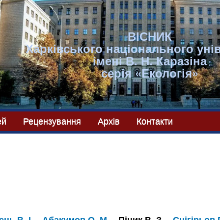
ВІСНИК
Харківського національного уні
імені В. Н. Каразіна
серія «Екологія»
ей
Рецензування
Архів
Контакти
ць В. І.
Абакумов О. М.
Піцик В. З.
Снігірьов 