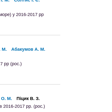
море) у 2016-2017 рр
. М.
Абакумов А. М.
 рр (рос.)
О. М.
Піцик В. З.
 2016-2017 рр. (рос.)