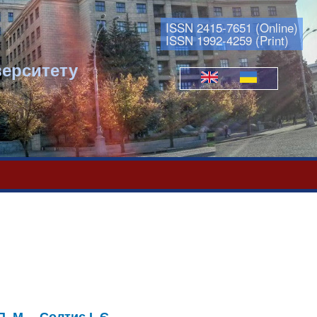
ISSN 2415-7651 (Online)
ISSN 1992-4259 (Print)
верситету
Мови
П. М.
Солтис І. Є.