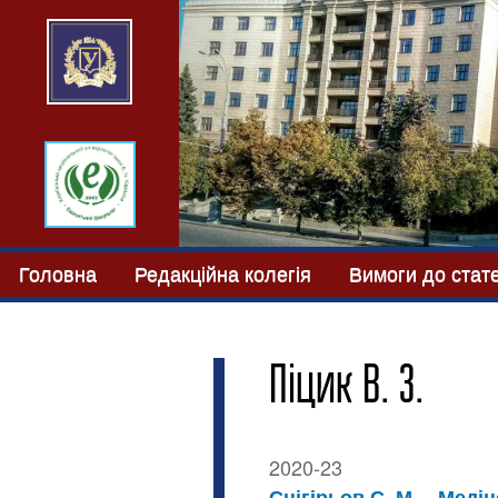
Головна
Редакційна колегія
Вимоги до стат
Піцик В. З.
2020-23
Снігірьов С. М.
Медіне