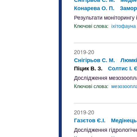
Конарева О. П.
Замор
Результати моніторингу 
Ключові слова:
іхітофауна
2019-20
Снігірьов С. М.
Люмкі
Піцик В. З.
Солтис І. Є
Дослідження мезозоопла
Ключові слова:
мезозоопл
2019-20
Газєтов Є.І.
Медінець 
Дослідження гідрологічн