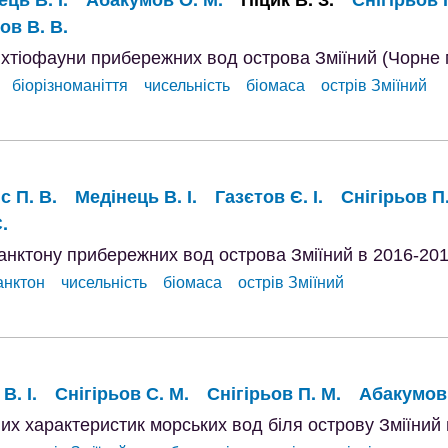
ов В. В.
іхтіофауни прибережних вод острова Зміїний (Чорне 
біорізноманіття
чисельність
біомаса
острів Зміїний
с П. В.
Медінець В. І.
Газєтов Є. І.
Снігірьов П
.
нктону прибережних вод острова Зміїний в 2016-2017
анктон
чисельність
біомаса
острів Зміїний
В. І.
Снігірьов С. М.
Снігірьов П. М.
Абакумов 
их характеристик морських вод біля острову Зміїний в