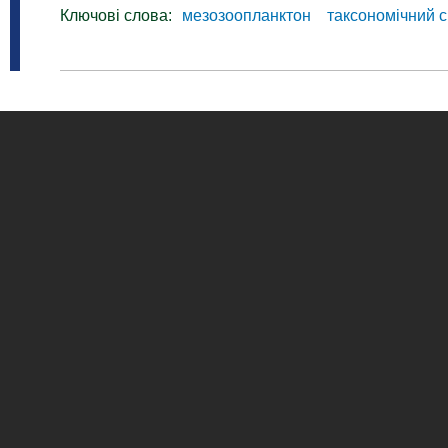
Ключові слова:
мезозоопланктон
таксономічний 