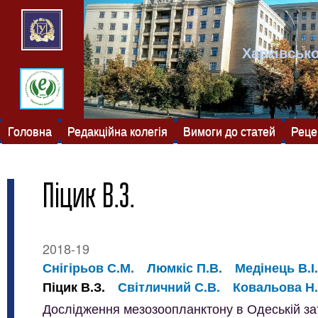
Харківсько
Головна
Редакційна колегія
Вимоги до статей
Реце
Піцик В.З.
2018-19
Снігірьов С.М.
Люмкіс П.В.
Медінець В.І.
Піцик В.З.
Світличний С.В.
Ковальова Н.
Дослідження мезозоопланктону в Одеській зато