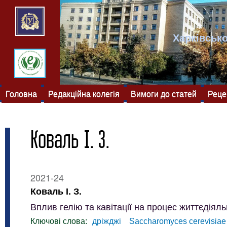
Харківсько
Головна
Редакційна колегія
Вимоги до статей
Реце
Коваль І. З.
2021-24
Коваль І. З.
Вплив гелію та кавітації на процес життєдіяль
Ключові слова:
дріжджі
Saccharomyces сerevisiae