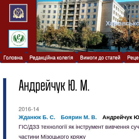
Харківсько
Головна
Редакційна колегія
Вимоги до статей
Реце
Андрейчук Ю. М.
2016-14
Жданюк Б. С.
Боярин М. В.
Андрейчук Ю
ГІС/ДЗЗ технології як інструмент вивчення су
частини Мізоцького кряжу