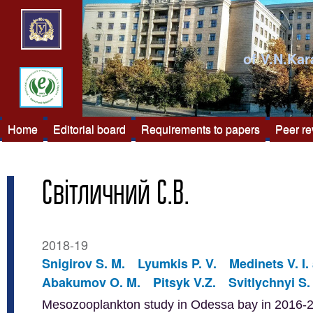
of V.N.Kar
Home
Editorial board
Requirements to papers
Peer r
Світличний С.В.
2018-19
Snigirov S. M.
Lyumkis P. V.
Medinets V. I.
Abakumov O. M.
Pitsyk V.Z.
Svitlychnyi S.
Mesozooplankton study in Odessa bay in 2016-