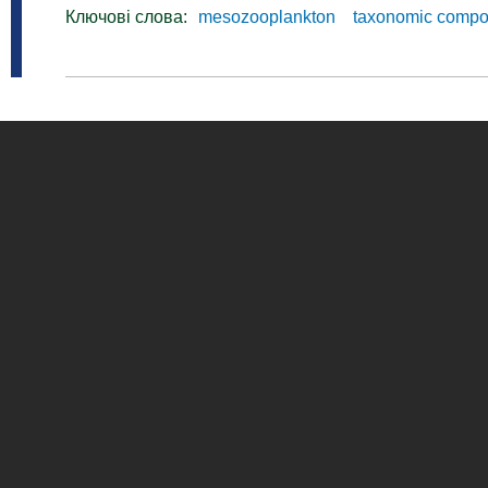
Ключові слова:
mesozooplankton
taxonomic compo