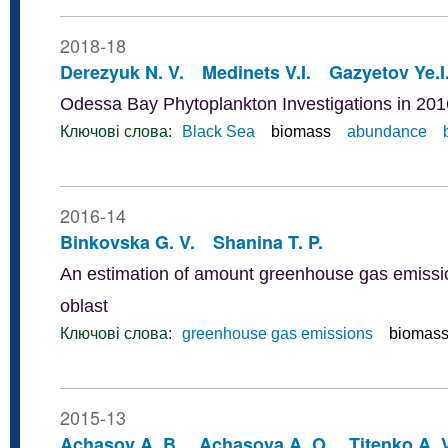
2018-18
Derezyuk N. V.
Medinets V.I.
Gazyetov Ye.I
Odessa Bay Phytoplankton Investigations in 20
Ключові слова:
Black Sea
biomass
abundance
2016-14
Binkovska G. V.
Shanina T. P.
An estimation of amount greenhouse gas emissio
oblast
Ключові слова:
greenhouse gas emissions
biomas
2015-13
Achasov A. B.
Achasova A. O.
Titenko A. 