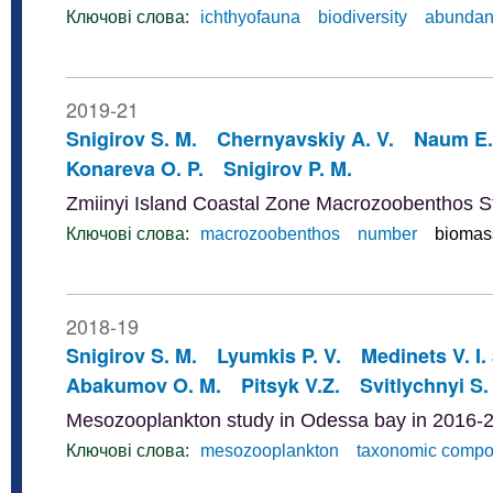
Ключові слова:
ichthyofauna
biodiversity
abunda
2019-21
Snigirov S. M.
Chernyavskiy A. V.
Naum E.
Konareva O. P.
Snigirov P. M.
Zmiinyi Island Coastal Zone Macrozoobenthos S
Ключові слова:
macrozoobenthos
number
biomas
2018-19
Snigirov S. M.
Lyumkis P. V.
Medinets V. I.
Abakumov O. M.
Pitsyk V.Z.
Svitlychnyi S.
Mesozooplankton study in Odessa bay in 2016-
Ключові слова:
mesozooplankton
taxonomic compo