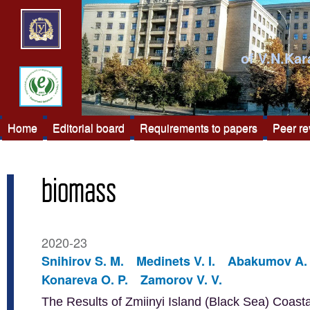
of V.N.Kar
Home
Editorial board
Requirements to papers
Peer r
biomass
2020-23
Snihirov S. M.
Medinets V. I.
Abakumov A. 
Konareva O. P.
Zamorov V. V.
The Results of Zmiinyi Island (Black Sea) Coast