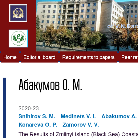
of V.N.Kar
Home
Editorial board
Requirements to papers
Peer r
Абакумов О. М.
2020-23
Snihirov S. M.
Medinets V. I.
Abakumov A. 
Konareva O. P.
Zamorov V. V.
The Results of Zmiinyi Island (Black Sea) Coast