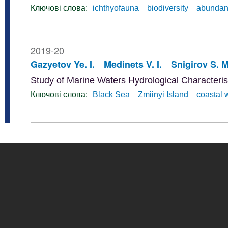
Ключові слова:
ichthyofauna
biodiversity
abunda
2019-20
Gazyetov Ye. I.
Medinets V. I.
Snigirov S. M
Study of Marine Waters Hydrological Characteris
Ключові слова:
Black Sea
Zmiinyi Island
coastal 