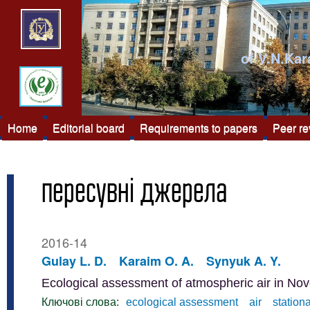
of V.N.Kar
Home
Editorial board
Requirements to papers
Peer r
пересувні джерела
2016-14
Gulay L. D.
Karaim O. A.
Synyuk A. Y.
Ecological assessment of atmospheric air in No
Ключові слова:
ecological assessment
air
station