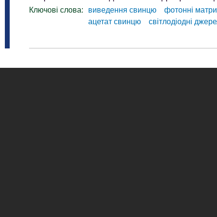
Ключові слова:
виведення свинцю
фотонні матри
ацетат свинцю
світлодіодні джер