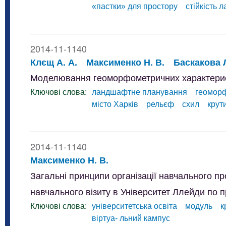
«пастки» для простору
стійкість 
2014-11-1140
Клєщ А. А.
Максименко Н. В.
Баскакова Л
Моделювання геоморфометричних характерис
Ключові слова:
ландшафтне планування
геоморф
місто Харків
рельєф
схил
крут
2014-11-1140
Максименко Н. В.
Загальні принципи організації навчального пр
навчального візиту в Університет Ллейди по
Ключові слова:
університетська освіта
модуль
к
віртуа- льний кампус